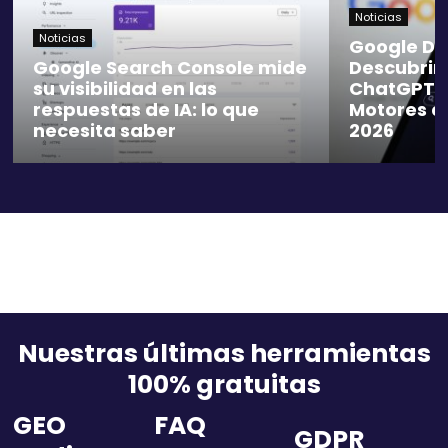
Noticias
Noticias
Google Do
Google Search Console mide
Descubrim
su visibilidad en las
ChatGPT R
respuestas de IA: lo que
Motores d
necesita saber
2026
Nuestras últimas herramientas
100% gratuitas
GEO
FAQ
GDPR