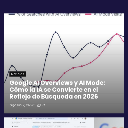
Noticias
Google AI Overviews y AI Mode:
Cómo la IA se Convierte en el
Reflejo de Búsqueda en 2026
agosto 7, 2026
0