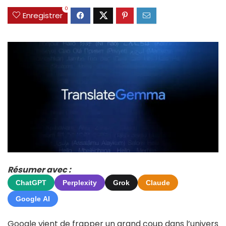
0
Enregistrer
Résumer avec :
ChatGPT
Perplexity
Grok
Claude
Google AI
Google vient de frapper un grand coup dans l’univers