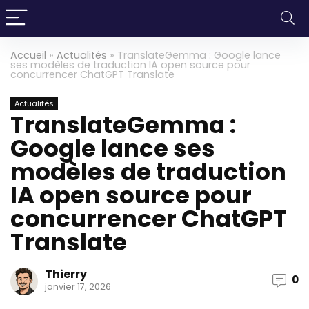
Accueil
»
Actualités
»
TranslateGemma : Google lance
ses modèles de traduction IA open source pour
concurrencer ChatGPT Translate
Actualités
TranslateGemma :
Google lance ses
modèles de traduction
IA open source pour
concurrencer ChatGPT
Translate
Thierry
0
janvier 17, 2026