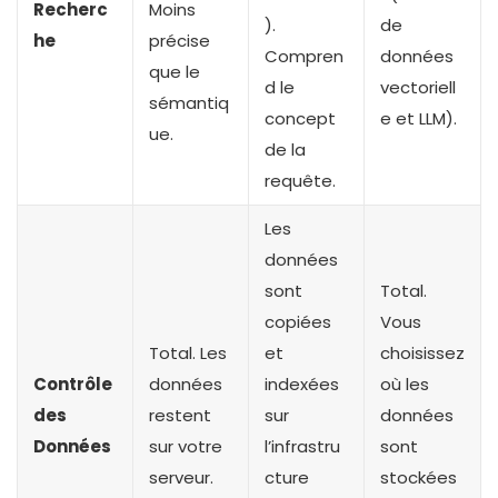
Recherc
Moins
).
de
he
précise
Compren
données
que le
d le
vectoriell
sémantiq
concept
e et LLM).
ue.
de la
requête.
Les
données
sont
Total.
copiées
Vous
Total. Les
et
choisissez
Contrôle
données
indexées
où les
des
restent
sur
données
Données
sur votre
l’infrastru
sont
serveur.
cture
stockées