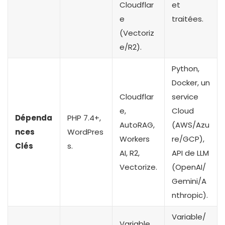
Cloudflar
et
e
traitées.
(Vectoriz
e/R2).
Python,
Docker, un
Cloudflar
service
e,
Cloud
Dépenda
PHP 7.4+,
AutoRAG,
(AWS/Azu
nces
WordPres
Workers
re/GCP),
Clés
s.
AI, R2,
API de LLM
Vectorize.
(OpenAI/
Gemini/A
nthropic).
Variable/
Variable.