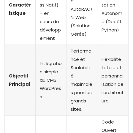
e
Caractér
ss Natif)
tation
AutoRAG/
istique
– en
Autonom
NLWeb
cours de
e (Dépôt
(Solution
développ
Python)
Gérée)
ement
Performa
nce et
Flexibilité
Intégratio
Scalabilit
totale et
n simple
Objectif
é
personnal
au CMS
Principal
maximale
isation de
WordPres
s pour les
l’architect
s.
grands
ure.
sites.
Code
Ouvert.