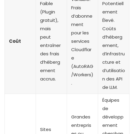
Faible
Potentiell
Frais
(Plugin
ement
d’abonne
gratuit),
Élevé.
ment
mais
Coûts
pour les
peut
d’héberg
Coût
services
entraîner
ement,
Cloudflar
des frais
d’infrastru
e
d’héberg
cture et
(AutoRAG
ement
d’utilisatio
/Workers)
accrus.
n des API
.
de LLM.
Équipes
de
Grandes
développ
entrepris
ement
Sites
es ou
cherchan