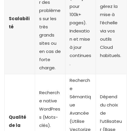
r des
pour
gérez la
problème
100k+
mise à
Scalabili
s sur les
pages).
l’échelle
té
très
Indexatio
via vos
grands
n et mise
outils
sites ou
à jour
Cloud
en cas de
continues
habituels.
forte
.
charge.
Recherch
e
Recherch
Sémantiq
Dépend
e native
ue
du choix
WordPres
Avancée
de
Qualité
s (Mots-
(Utilise
l’utilisateu
de la
clés).
Vectorize
r (Base