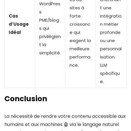
WordPres
sites à
t une
s
Cas
forte
intégratio
PME/blog
d’Usage
croissanc
n métier
s qui
Idéal
e qui
profonde
privilégien
exigent la
ou une
t la
meilleure
personnal
simplicité.
performa
isation
nce.
LLM
spécifiqu
e.
Conclusion
La nécessité de rendre votre contenu accessible aux
humains et aux machines 🤖 via le langage naturel