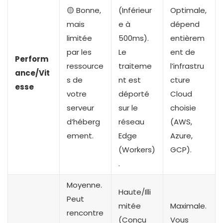
🟡 Bonne,
(Inférieur
Optimale,
mais
e à
dépend
limitée
500ms).
entièrem
par les
Le
ent de
Perform
ressource
traiteme
l’infrastru
ance/Vit
s de
nt est
cture
esse
votre
déporté
Cloud
serveur
sur le
choisie
d’héberg
réseau
(AWS,
ement.
Edge
Azure,
(Workers)
GCP).
.
Moyenne.
Haute/Illi
Peut
mitée
Maximale.
rencontre
(Conçu
Vous