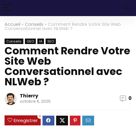
Accueil
»
Conseils
»
Comment Rendre Votre Site Web
Conversationnel avec NLWeb ?
Conseils
GEO
IA
SEO
Comment Rendre Votre
Site Web
Conversationnel avec
NLWeb ?
Thierry
0
octobre 6, 2025
0
Enregistrer