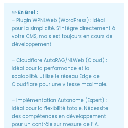
L’Alternative WordPress Native : Le Plugin
✏️
En Bref :
WPNLWeb ⚙️
– Plugin WPNLWeb (WordPress) : Idéal
La Solution Cloud Intégrée : Cloudflare
pour la simplicité. S’intègre directement à
AutoRAG/NLWeb 🚀
votre CMS, mais est toujours en cours de
développement.
L’Implémentation Autonome : Le Dépôt
Python NLWeb 🛠️
– Cloudflare AutoRAG/NLWeb (Cloud) :
La Valeur du NLWeb pour l’Avenir (SEO)
Idéal pour la performance et la
scalabilité. Utilise le réseau Edge de
Tableau comparatif
Cloudflare pour une vitesse maximale.
Conclusion
– Implémentation Autonome (Expert) :
Foire aux questions
Idéal pour la flexibilité totale. Nécessite
des compétences en développement
pour un contrôle sur mesure de l’IA.