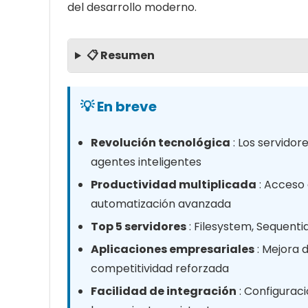
del desarrollo moderno.
📋 Resumen
💡 En breve
Revolución tecnológica
: Los servido
agentes inteligentes
Productividad multiplicada
: Acceso 
automatización avanzada
Top 5 servidores
: Filesystem, Sequenti
Aplicaciones empresariales
: Mejora d
competitividad reforzada
Facilidad de integración
: Configurac