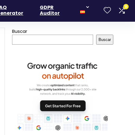
AQ
GDPR
0
enerator
Auditor
Buscar
Buscar