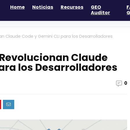
Home
Noticias
Recursos
GEO
F
Auditor
G
an Claude Code y Gemini CLI para los Desarrolladores
 Revolucionan Claude
ara los Desarrolladores
0