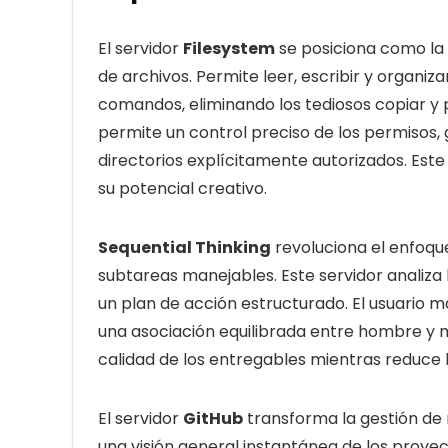
El servidor
Filesystem
se posiciona como la
de archivos. Permite leer, escribir y organiz
comandos, eliminando los tediosos copiar y p
permite un control preciso de los permisos,
directorios explícitamente autorizados. Este
su potencial creativo.
Sequential Thinking
revoluciona el enfoq
subtareas manejables. Este servidor analiza la
un plan de acción estructurado. El usuario m
una asociación equilibrada entre hombre y 
calidad de los entregables mientras reduce l
El servidor
GitHub
transforma la gestión de r
una visión general instantánea de los proye