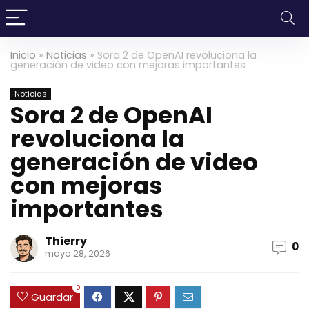
Inicio
»
Noticias
»
Sora 2 de OpenAI revoluciona la
generación de video con mejoras importantes
Noticias
Sora 2 de OpenAI
revoluciona la
generación de video
con mejoras
importantes
Thierry
0
mayo 28, 2026
0
Guardar