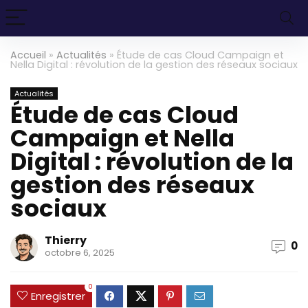
Accueil
»
Actualités
»
Étude de cas Cloud Campaign et
Nella Digital : révolution de la gestion des réseaux sociaux
Actualités
Étude de cas Cloud
Campaign et Nella
Digital : révolution de la
gestion des réseaux
sociaux
Thierry
0
octobre 6, 2025
0
Enregistrer