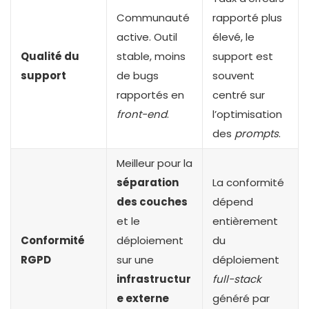
Communauté
rapporté plus
active. Outil
élevé, le
Qualité du
stable, moins
support est
support
de bugs
souvent
rapportés en
centré sur
front-end
.
l’optimisation
des
prompts
.
Meilleur pour la
séparation
La conformité
des couches
dépend
et le
entièrement
Conformité
déploiement
du
RGPD
sur une
déploiement
infrastructur
full-stack
e externe
généré par