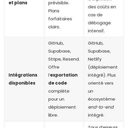
et plans
prévisible.
des coûts en
Plans
cas de
forfaitaires
débogage
clairs.
intensif.
GitHub,
GitHub,
Supabase,
Supabase,
Stripe, Resend.
Netlify
Offre
(déploiement
Intégrations
l’
exportation
intégré). Plus
disponibles
de code
orienté vers
complète
un
pour un
écosystème
déploiement
end-to-end
libre.
intégré.
Taux d’erreurs