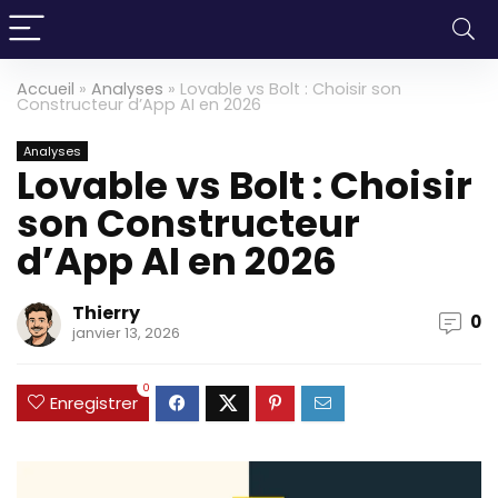
Accueil
»
Analyses
»
Lovable vs Bolt : Choisir son
Constructeur d’App AI en 2026
Analyses
Lovable vs Bolt : Choisir
son Constructeur
d’App AI en 2026
Thierry
0
janvier 13, 2026
0
Enregistrer