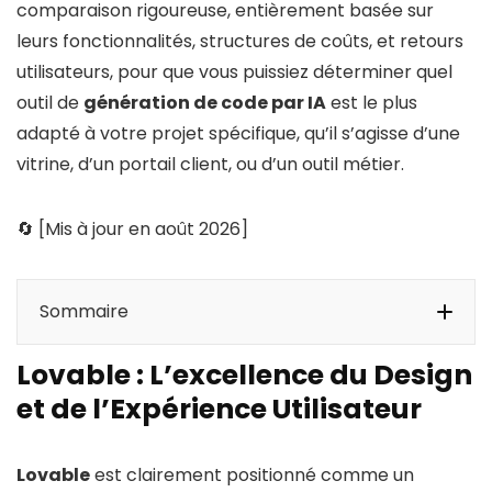
comparaison rigoureuse, entièrement basée sur
leurs fonctionnalités, structures de coûts, et retours
utilisateurs, pour que vous puissiez déterminer quel
outil de
génération de code par IA
est le plus
adapté à votre projet spécifique, qu’il s’agisse d’une
vitrine, d’un portail client, ou d’un outil métier.
🔄 [Mis à jour en août 2026]
Sommaire
Lovable : L’excellence du Design
Lovable : L’excellence du Design et de
et de l’Expérience Utilisateur
l’Expérience Utilisateur
Bolt : La puissance du Full-Stack et de la
Lovable
est clairement positionné comme un
Logique Métier