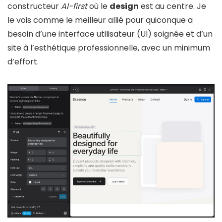
constructeur
AI-first
où le
design
est au centre. Je
Fonctionnalités clés et Approche du
le vois comme le meilleur allié pour quiconque a
Développement Assisté par IA
besoin d’une interface utilisateur (UI) soignée et d’un
site à l’esthétique professionnelle, avec un minimum
Facilité d’utilisation et Expérience
d’effort.
Utilisateur (UX)
Tarification et Plans : Prévisibilité des
Coûts
Intégrations disponibles et Écosystème
Qualité du support client et Conformité
Fonctionnalités IA : Du Prototype à l’Outil
Opérationnel
Tableau Comparatif Synthétique
Comment Choisir entre Lovable et Bolt