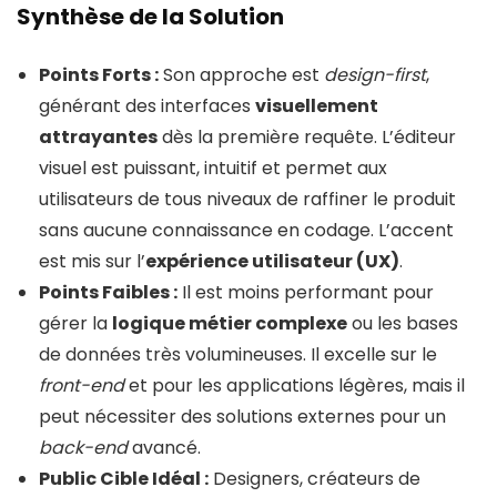
pour votre Projet
Synthèse de la Solution
Conclusion
Points Forts :
Son approche est
design-first
,
FAQ
générant des interfaces
visuellement
attrayantes
dès la première requête. L’éditeur
visuel est puissant, intuitif et permet aux
utilisateurs de tous niveaux de raffiner le produit
sans aucune connaissance en codage. L’accent
est mis sur l’
expérience utilisateur (UX)
.
Points Faibles :
Il est moins performant pour
gérer la
logique métier complexe
ou les bases
de données très volumineuses. Il excelle sur le
front-end
et pour les applications légères, mais il
peut nécessiter des solutions externes pour un
back-end
avancé.
Public Cible Idéal :
Designers, créateurs de