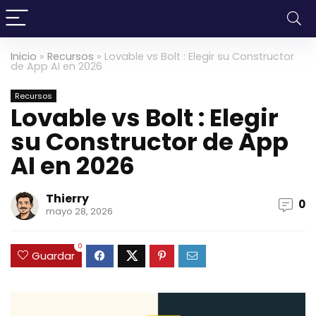
Inicio
»
Recursos
»
Lovable vs Bolt : Elegir su Constructor
de App AI en 2026
Recursos
Lovable vs Bolt : Elegir
su Constructor de App
AI en 2026
Thierry
0
mayo 28, 2026
0
Guardar