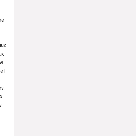
me
aux
ux
M
nel
s,
e
s