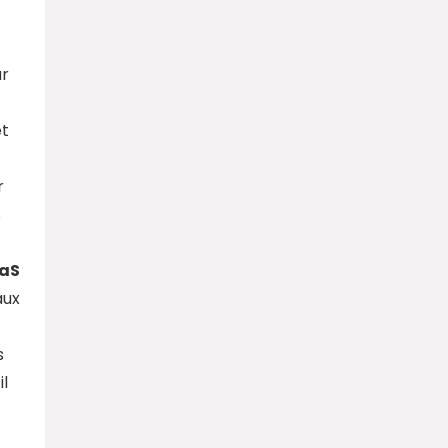
ur
et
r
s
aS
aux
s
l