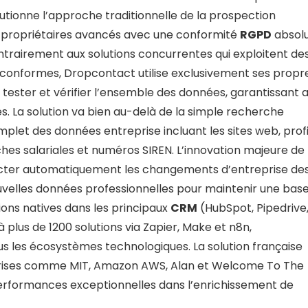
utionne l’approche traditionnelle de la prospection
propriétaires avancés avec une conformité
RGPD
absolu
ntrairement aux solutions concurrentes qui exploitent de
conformes, Dropcontact utilise exclusivement ses propr
 tester et vérifier l’ensemble des données, garantissant a
es. La solution va bien au-delà de la simple recherche
let des données entreprise incluant les sites web, profi
nches salariales et numéros SIREN. L’innovation majeure de
ecter automatiquement les changements d’entreprise de
uvelles données professionnelles pour maintenir une bas
ions natives dans les principaux
CRM
(HubSpot, Pipedrive
plus de 1200 solutions via Zapier, Make et n8n,
s les écosystèmes technologiques. La solution française
eprises comme MIT, Amazon AWS, Alan et Welcome To The
 performances exceptionnelles dans l’enrichissement de