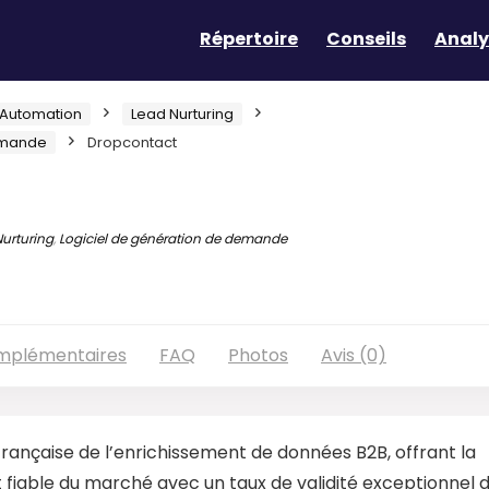
Répertoire
Conseils
Analy
Automation
Lead Nurturing
demande
Dropcontact
urturing
,
Logiciel de génération de demande
omplémentaires
FAQ
Photos
Avis (0)
nçaise de l’enrichissement de données B2B, offrant la
t fiable du marché avec un taux de validité exceptionnel 