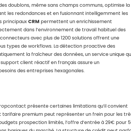
 des doublons, même sans champs communs, optimise la
ant les redondances et en fusionnant intelligemment les
es principaux
CRM
permettent un enrichissement
ectement dans l’environnement de travail habituel des
 connecteurs avec plus de 1200 solutions offrent une
 tous types de workflows. La détection proactive des
quement la fraîcheur des données, un service unique qu
e support client réactif en français assure un
soins des entreprises hexagonales.
opcontact présente certaines limitations qu’il convient
 tarifaire premium peut représenter un frein pour les trè
budgets prospection limités, l’offre d’entrée à 29€ pour 
ons basiques du marché. La structure de crédit peut parfo