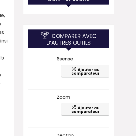
e,
s
es
COMPARER AVEC
insi
D’AUTRES OUTILS
ls
6sense
Ajouter au
comparateur
s
e
,
Zoom
Ajouter au
comparateur
Zeotap