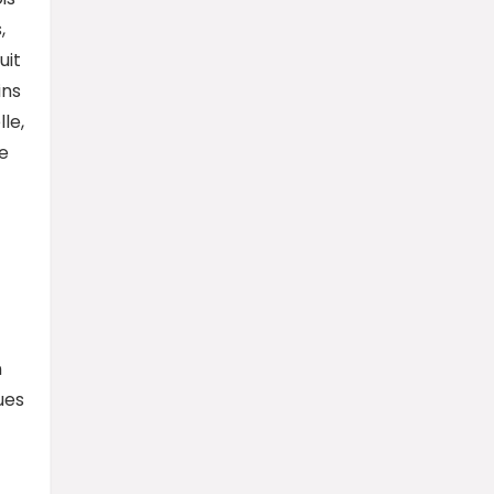
,
uit
ins
le,
e
n
ues