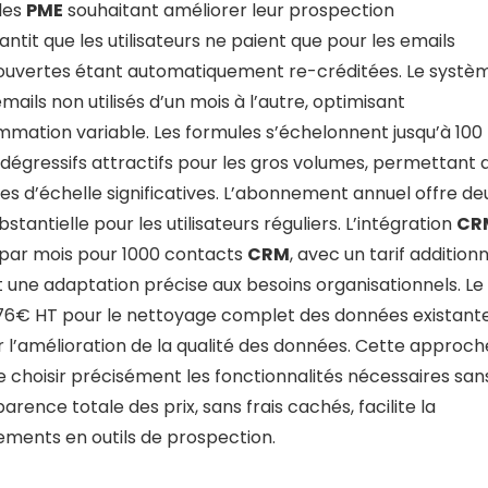
 les
PME
souhaitant améliorer leur prospection
ntit que les utilisateurs ne paient que pour les emails
couvertes étant automatiquement re-créditées. Le systè
ails non utilisés d’un mois à l’autre, optimisant
ommation variable. Les formules s’échelonnent jusqu’à 100
 dégressifs attractifs pour les gros volumes, permettant 
s d’échelle significatives. L’abonnement annuel offre de
antielle pour les utilisateurs réguliers. L’intégration
CR
 par mois pour 1000 contacts
CRM
, avec un tarif addition
t une adaptation précise aux besoins organisationnels. Le
76€ HT pour le nettoyage complet des données existante
 l’amélioration de la qualité des données. Cette approch
e choisir précisément les fonctionnalités nécessaires san
arence totale des prix, sans frais cachés, facilite la
sements en outils de prospection.