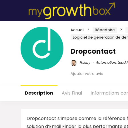
Accueil
Répertoire
Logiciel de génération de 
Dropcontact
Thierry
Automation
,
Lead N
Ajouter votre avis
Description
Avis Final
Informations c
Dropcontact s’impose comme la référence fra
solution d’Email Finder la plus performante e