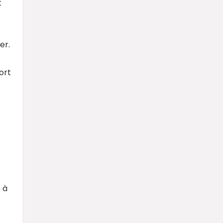
t
er.
ort
 à