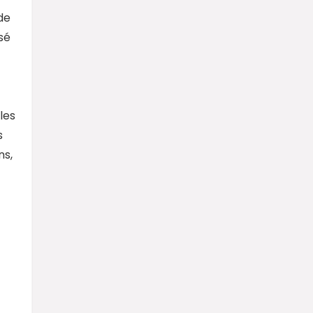
de
sé
les
s
ns,