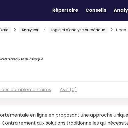
Répertoire
Conseils
Analy
Data
Analytics
Logiciel d'analyse numérique
Heap
iciel d'analyse numérique
tions complémentaires
Avis (0)
portementale en ligne en proposant une approche unique
 Contrairement aux solutions traditionnelles qui nécessit