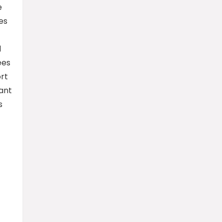
e
es
l
ées
ort
ant
s