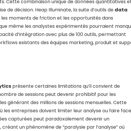
s. Cette combinaison unique de données quantitatives e
e de décision. Heap Illuminate, la suite d’outils de
data
les moments de friction et les opportunités dans
hts que même les analystes expérimentés pourraient manqu
cité d’intégration avec plus de 100 outils, permettant
orkflows existants des équipes marketing, produit et supp
ytics
présente certaines limitations qu’il convient de
nombre de sessions peut devenir prohibitif pour les
elles générant des millions de sessions mensuelles. Cette
ù les entreprises doivent limiter leur analyse ou faire face
nnées capturées peut paradoxalement devenir un
, créant un phénomène de “paralysie par l’analyse” où