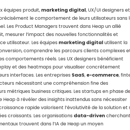
x équipes produit,
marketing digital
, UX/UI designers et
récisément le comportement de leurs utilisateurs sans 
nel. Les Product Managers trouvent dans Heap un allié
t, mesurer l’impact des nouvelles fonctionnalités et
nce utilisateur. Les équipes
marketing digital
utilisent la
conversion, comprendre les parcours clients complexes e
es comportements réels. Les UX designers bénéficient
Replay et des heatmaps pour visualiser concrètement
eurs interfaces. Les entreprises
SaaS
,
e-commerce
, fin
secteurs nécessitant une compréhension fine des
rs métriques business critiques. Les startups en phase d
 Heap à révéler des insights inattendus sans nécessiter
oissance rapide valorisent l’évolutivité de la solution et 
es croissants. Les organisations
data
-driven
cherchant
mentaux trouvent dans l’IA de Heap un moyen