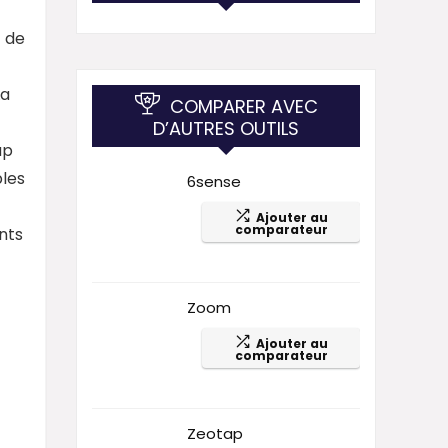
t
t de
La
COMPARER AVEC
D’AUTRES OUTILS
ap
bles
6sense
Ajouter au
comparateur
nts
Zoom
Ajouter au
comparateur
Zeotap