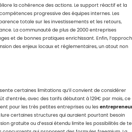
liore la cohérence des actions. Le support réactif et la
compétences progressive des équipes internes. Les
arence totale sur les investissements et les retours,
mance. La communauté de plus de 2000 entreprises
 et de bonnes pratiques enrichissant. Enfin, l’approc
sion des enjeux locaux et réglementaires, un atout non
nte certaines limitations qu’il convient de considérer
coût d’entrée, avec des tarifs débutant à 129€ par mois, ce 
t pour les très petites entreprises ou les
entrepreneu
clure certaines structures qui auraient pourtant besoin
n gratuite ou d’essai étendu limite les possibilités de te
 concurrents qui proposent des formules freemium. La