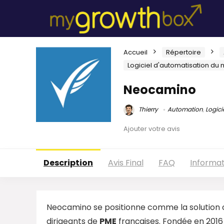
Accueil
Répertoire
Logiciel d'automatisation du
Neocamino
Thierry
Automation
,
Logici
Ajouter votre avis
Description
Avis Final
FAQ
Informa
Neocamino se positionne comme la solution
dirigeants de
PME
françaises. Fondée en 2016