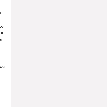
.
 Le
ut
es
 ou