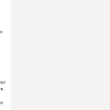
he
qui
rs
st