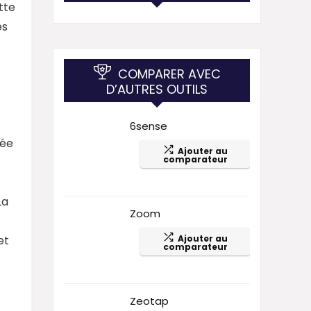
tte
es
COMPARER AVEC
D’AUTRES OUTILS
6sense
sée
Ajouter au
comparateur
La
Zoom
et
Ajouter au
comparateur
Zeotap