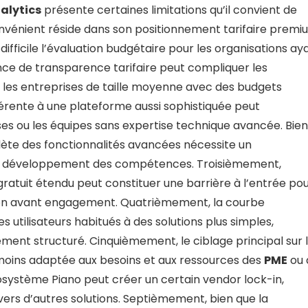
alytics
présente certaines limitations qu’il convient de
convénient réside dans son positionnement tarifaire prem
ifficile l’évaluation budgétaire pour les organisations ay
ence de transparence tarifaire peut compliquer les
 les entreprises de taille moyenne avec des budgets
érente à une plateforme aussi sophistiquée peut
ses ou les équipes sans expertise technique avancée. Bien
mplète des fonctionnalités avancées nécessite un
t en développement des compétences. Troisièmement,
ratuit étendu peut constituer une barrière à l’entrée po
ution avant engagement. Quatrièmement, la courbe
 utilisateurs habitués à des solutions plus simples,
t structuré. Cinquièmement, le ciblage principal sur 
 moins adaptée aux besoins et aux ressources des
PME
ou 
osystème Piano peut créer un certain vendor lock-in,
ers d’autres solutions. Septièmement, bien que la