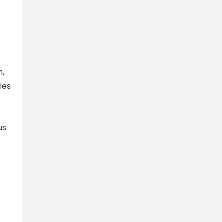
n,
les
us