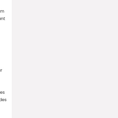
ium
ant
ur
les
des