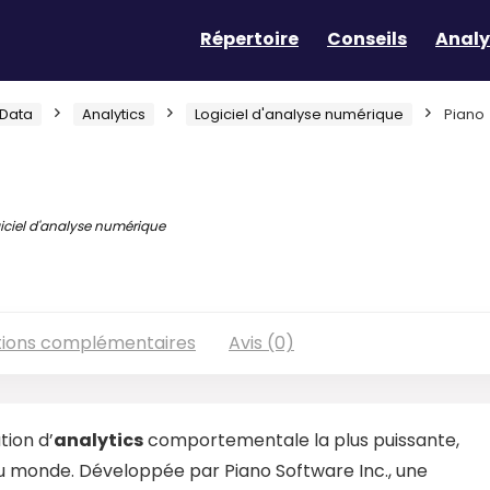
Répertoire
Conseils
Analy
Data
Analytics
Logiciel d'analyse numérique
Piano
iciel d'analyse numérique
tions complémentaires
Avis (0)
tion d’
analytics
comportementale la plus puissante,
au monde. Développée par Piano Software Inc., une