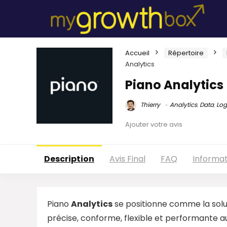
Accueil
Répertoire
Analytics
Piano Analytics
Thierry
Analytics
,
Data
,
Log
Ajouter votre avis
Description
Avis Final
FAQ
Informa
Piano
Analytics
se positionne comme la solu
précise, conforme, flexible et performante 