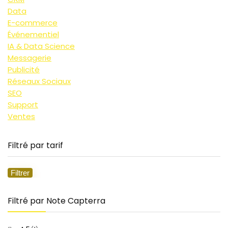
Data
E-commerce
Événementiel
IA & Data Science
Messagerie
Publicité
Réseaux Sociaux
SEO
Support
Ventes
Filtré par tarif
Filtrer
Pr
Pr
mi
m
Filtré par Note Capterra