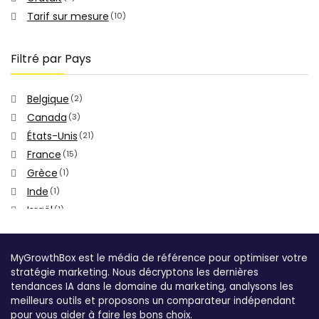
Tarif sur mesure
(10)
Filtré par Pays
Belgique
(2)
Canada
(3)
États-Unis
(21)
France
(15)
Grèce
(1)
Inde
(1)
Israël
(1)
Pays-Bas
(1)
Pologne
(1)
MyGrowthBox est le média de référence pour optimiser votre
stratégie marketing. Nous décryptons les dernières
tendances IA dans le domaine du marketing, analysons les
meilleurs outils et proposons un comparateur indépendant
pour vous aider à faire les bons choix.