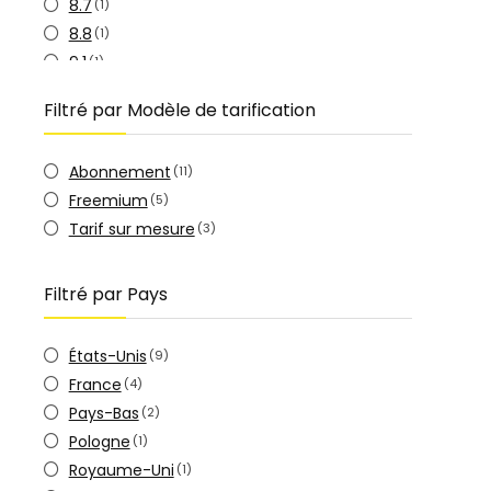
8.7
(1)
8.8
(1)
9.1
(1)
9.4
(1)
Filtré par Modèle de tarification
Abonnement
(11)
Freemium
(5)
Tarif sur mesure
(3)
Filtré par Pays
États-Unis
(9)
France
(4)
Pays-Bas
(2)
Pologne
(1)
Royaume-Uni
(1)