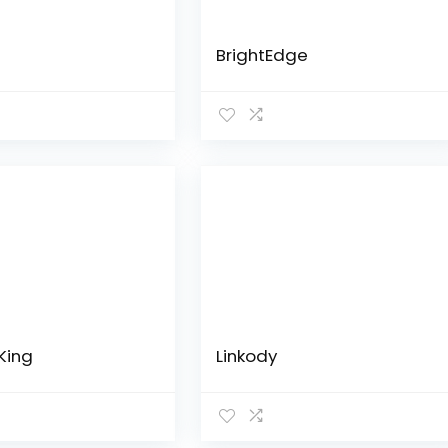
BrightEdge
King
Linkody