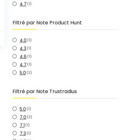
4.7
(1)
Filtré par Note Product Hunt
4.0
(1)
4.3
(1)
4.6
(1)
4.7
(1)
5.0
(2)
Filtré par Note Trustradius
5.0
(1)
7.0
(2)
7.1
(1)
7.3
(1)