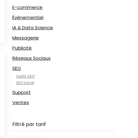
E-commerce
Événementiel
IA & Data Science
Messagerie
Publicité
Réseaux Sociaux
SEO
Outils SEO
SEO Local
Support
Ventes
Filtré par tarif