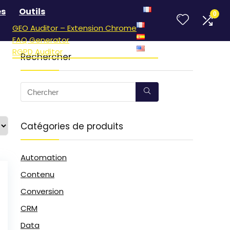
és
Outils
0
GEO Auditor – Extension Chrome
FAQ Generator
RGPD Auditor
Rechercher
Catégories de produits
Automation
Contenu
Conversion
CRM
Data