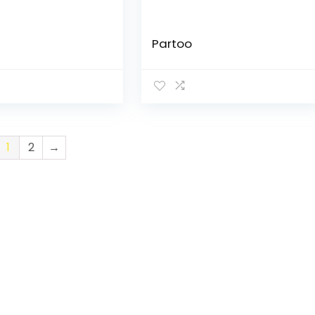
Partoo
1
2
→