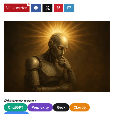
0
Guardar
Résumer avec :
ChatGPT
Perplexity
Grok
Claude