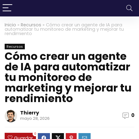
Inicio
»
Recursos
»
Cómo crear un agente de IA para
automatizar tu monitoreo de marketing y mejorar tu
rendimiento
Recursos
Cómo crear un agente
de IA para automatizar
tu monitoreo de
marketing y mejorar tu
rendimiento
Thierry
0
mayo 28, 2026
0
Guardar