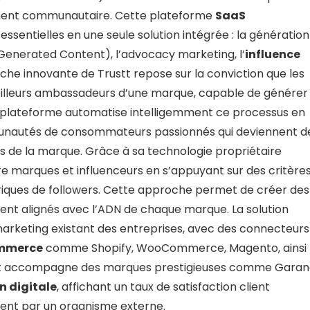
ement communautaire. Cette plateforme
SaaS
ssentielles en une seule solution intégrée : la génération
Generated Content), l’advocacy marketing, l’
influence
che innovante de Trustt repose sur la conviction que les
eilleurs ambassadeurs d’une marque, capable de générer
a plateforme automatise intelligemment ce processus en
munautés de consommateurs passionnés qui deviennent d
rs de la marque. Grâce à sa technologie propriétaire
re marques et influenceurs en s’appuyant sur des critère
étriques de followers. Cette approche permet de créer des
ent alignés avec l’ADN de chaque marque. La solution
arketing existant des entreprises, avec des connecteurs
mmerce
comme Shopify, WooCommerce, Magento, ainsi
tt accompagne des marques prestigieuses comme Garanc
n digitale
, affichant un taux de satisfaction client
ent par un organisme externe.