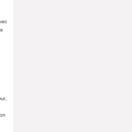
avec
ux
ur,
non