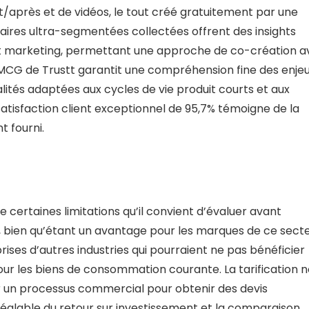
t/après et de vidéos, le tout créé gratuitement par une
res ultra-segmentées collectées offrent des insights
t et marketing, permettant une approche de co-création 
FMCG de Trustt garantit une compréhension fine des enje
lités adaptées aux cycles de vie produit courts et aux
 satisfaction client exceptionnel de 95,7% témoigne de la
t fourni.
 certaines limitations qu’il convient d’évaluer avant
G, bien qu’étant un avantage pour les marques de ce secte
rises d’autres industries qui pourraient ne pas bénéficier
ur les biens de consommation courante. La tarification 
 un processus commercial pour obtenir des devis
 préalable du retour sur investissement et la comparaison