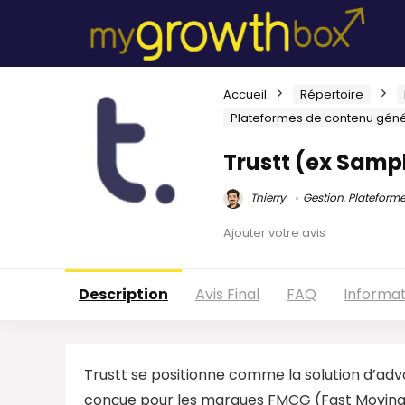
Accueil
Répertoire
Plateformes de contenu généré
Trustt (ex Samp
Thierry
Gestion
,
Plateforme
Ajouter votre avis
Description
Avis Final
FAQ
Informa
Trustt se positionne comme la solution d’ad
conçue pour les marques FMCG (Fast Moving