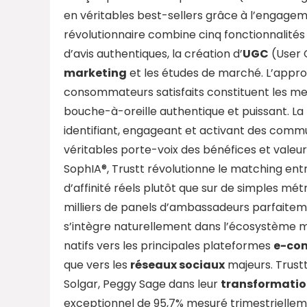
en véritables best-sellers grâce à l’engag
révolutionnaire combine cinq fonctionnalités e
d’avis authentiques, la création d’
UGC
(User 
marketing
et les études de marché. L’appro
consommateurs satisfaits constituent les m
bouche-à-oreille authentique et puissant. L
identifiant, engageant et activant des com
véritables porte-voix des bénéfices et valeu
SophIA®, Trustt révolutionne le matching ent
d’affinité réels plutôt que sur de simples m
milliers de panels d’ambassadeurs parfaitem
s’intègre naturellement dans l’écosystème m
natifs vers les principales plateformes
e-co
que vers les
réseaux sociaux
majeurs. Trus
Solgar, Peggy Sage dans leur
transformatio
exceptionnel de 95,7% mesuré trimestriellem