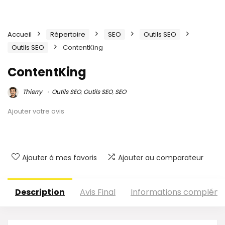
Accueil
Répertoire
SEO
Outils SEO
Outils SEO
ContentKing
ContentKing
Thierry
Outils SEO
,
Outils SEO
,
SEO
Ajouter votre avis
Ajouter à mes favoris
Ajouter au comparateur
Description
Avis Final
Informations compléme