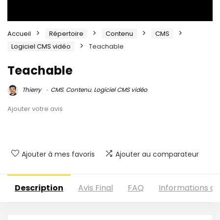
Accueil
Répertoire
Contenu
CMS
Logiciel CMS vidéo
Teachable
Teachable
Thierry
CMS
,
Contenu
,
Logiciel CMS vidéo
Ajouter votre avis
Ajouter à mes favoris
Ajouter au comparateur
Description
Avis Final
FAQ
Informations c